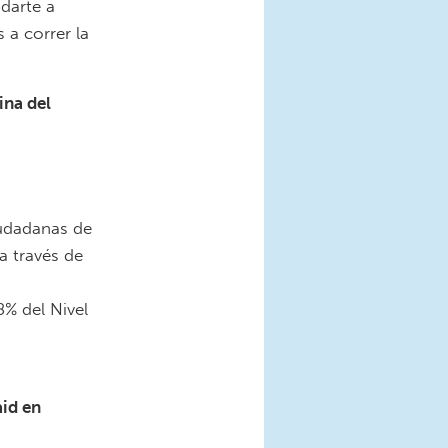
darte a
 a correr la
ina del
udadanas de
a través de
8% del Nivel
jpg
id en