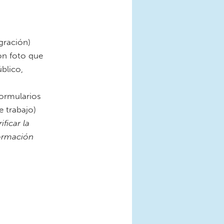
gración)
con foto que
úblico,
formularios
 trabajo)
ficar la
formación