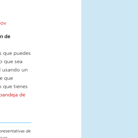
gov
n de
s que puedes
o que sea
id usando un
te que
o que tienes
 bandeja de
presentativas de
ivas.