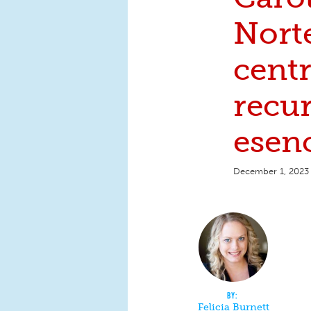
Norte
cent
recu
esenc
December 1, 2023
Felicia Burnett