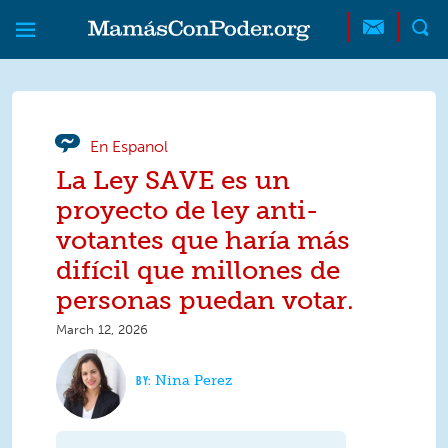
Skip to main content
Skip to main content
MamásConPoder
En Espanol
La Ley SAVE es un
proyecto de ley anti-
votantes que haría más
difícil que millones de
personas puedan votar.
March 12, 2026
Nina Perez