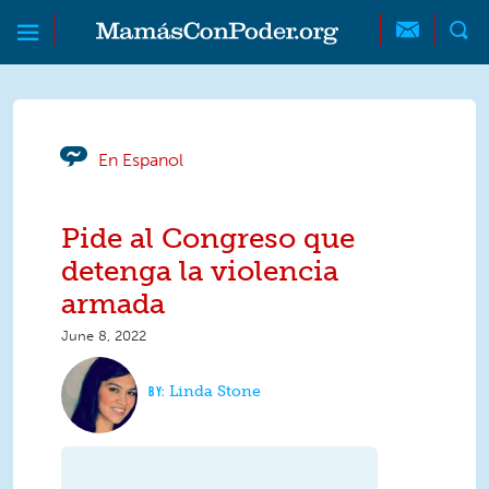
Skip to main content
Skip to main content
MamásConPoder
En Espanol
Pide al Congreso que
detenga la violencia
armada
June 8, 2022
Linda Stone