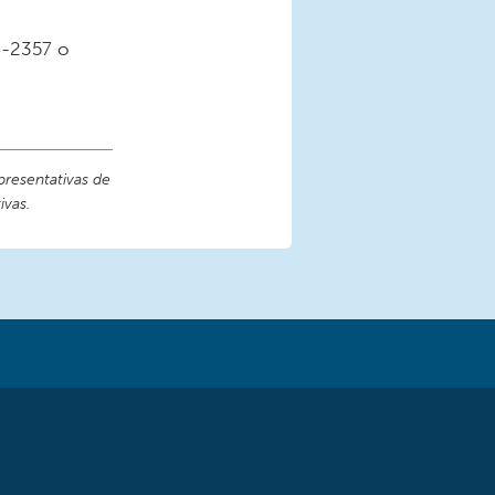
08-2357 o
presentativas de
ivas.