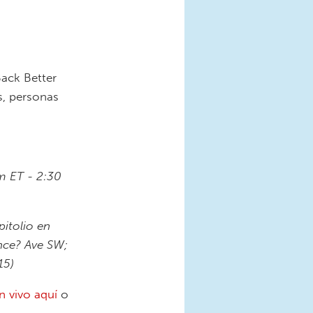
ack Better
s, personas
m ET - 2:30
pitolio en
nce? Ave SW;
15)
n vivo aquí
o