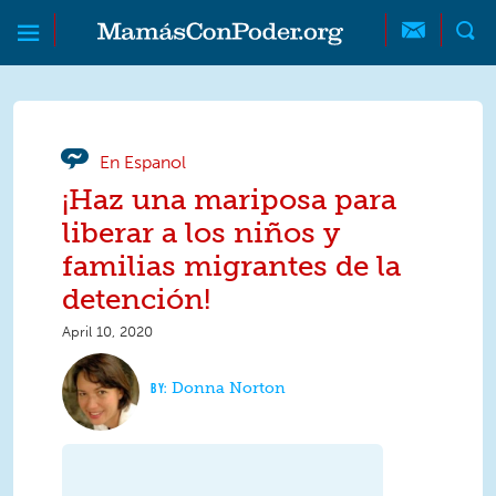
Skip to main content
Skip to main content
MamásConPoder
En Espanol
¡Haz una mariposa para
liberar a los niños y
familias migrantes de la
detención!
April 10, 2020
Donna Norton