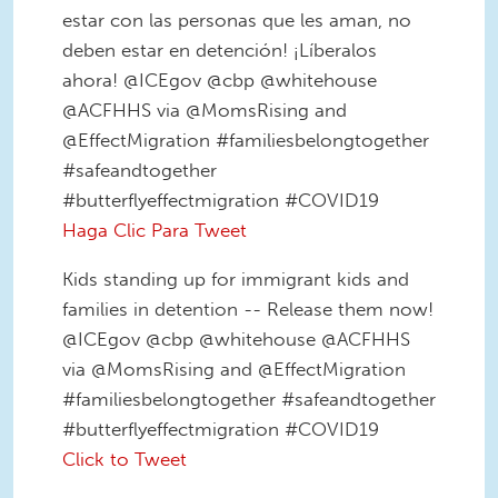
estar con las personas que les aman, no
deben estar en detención! ¡Líberalos
ahora! @ICEgov @cbp @whitehouse
@ACFHHS via @MomsRising and
@EffectMigration #familiesbelongtogether
#safeandtogether
#butterflyeffectmigration #COVID19
Haga Clic Para Tweet
Kids standing up for immigrant kids and
families in detention -- Release them now!
@ICEgov @cbp @whitehouse @ACFHHS
via @MomsRising and @EffectMigration
#familiesbelongtogether #safeandtogether
#butterflyeffectmigration #COVID19
Click to Tweet