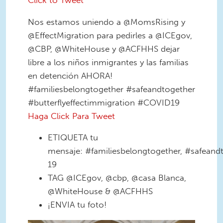
Nos estamos uniendo a @MomsRising y
@EffectMigration para pedirles a @ICEgov,
@CBP, @WhiteHouse y @ACFHHS dejar
libre a los niños inmigrantes y las familias
en detención AHORA!
#familiesbelongtogether #safeandtogether
#butterflyeffectimmigration #COVID19
Haga Click Para Tweet
ETIQUETA tu
mensaje: #familiesbelongtogether, #safeandt
19
TAG @ICEgov, @cbp, @casa Blanca,
@WhiteHouse & @ACFHHS
¡ENVIA tu foto!