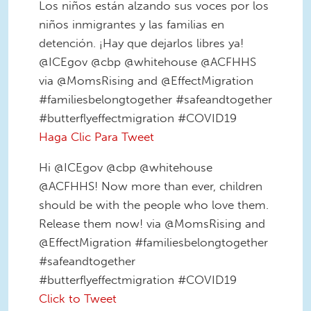
Los niños están alzando sus voces por los
niños inmigrantes y las familias en
detención. ¡Hay que dejarlos libres ya!
@ICEgov @cbp @whitehouse @ACFHHS
via @MomsRising and @EffectMigration
#familiesbelongtogether #safeandtogether
#butterflyeffectmigration #COVID19
Haga Clic Para Tweet
Hi @ICEgov @cbp @whitehouse
@ACFHHS! Now more than ever, children
should be with the people who love them.
Release them now! via @MomsRising and
@EffectMigration #familiesbelongtogether
#safeandtogether
#butterflyeffectmigration #COVID19
Click to Tweet