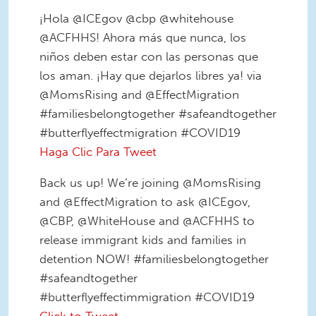
¡Hola @ICEgov @cbp @whitehouse
@ACFHHS! Ahora más que nunca, los
niños deben estar con las personas que
los aman. ¡Hay que dejarlos libres ya! via
@MomsRising and @EffectMigration
#familiesbelongtogether #safeandtogether
#butterflyeffectmigration #COVID19
Haga Clic Para Tweet
Back us up! We’re joining @MomsRising
and @EffectMigration to ask @ICEgov,
@CBP, @WhiteHouse and @ACFHHS to
release immigrant kids and families in
detention NOW! #familiesbelongtogether
#safeandtogether
#butterflyeffectimmigration #COVID19
Click to Tweet