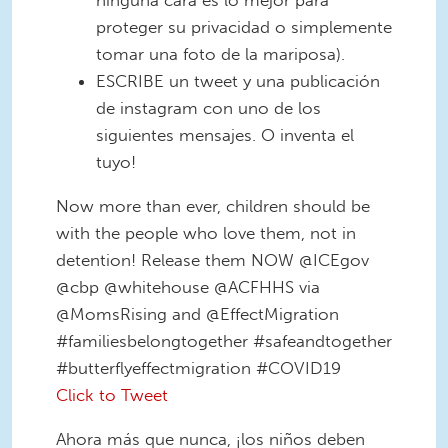
ninguna cara es lo mejor para
proteger su privacidad o simplemente
tomar una foto de la mariposa).
ESCRIBE un tweet y una publicación
de instagram con uno de los
siguientes mensajes. O inventa el
tuyo!
Now more than ever, children should be
with the people who love them, not in
detention! Release them NOW @ICEgov
@cbp @whitehouse @ACFHHS via
@MomsRising and @EffectMigration
#familiesbelongtogether #safeandtogether
#butterflyeffectmigration #COVID19
Click to Tweet
Ahora más que nunca, ¡los niños deben