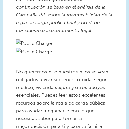
continuación se basa en el análisis de la
Campaña PIF sobre la inadmisibilidad de la
regla de carga pública final y no debe
considerarse asesoramiento legal.
Public Charge 2020-01-28 at
10.03.18 AM.png
Public Charge 2020-01-28 at
10.04.02 AM.png
No queremos que nuestros hijos se vean
obligados a vivir sin tener comida, seguro
médico, vivienda segura y otros apoyos
esenciales. Puedes leer estos excelentes
recursos sobre la regla de carga pública
para ayudar a equiparte con lo que
necesitas saber para tomar la
mejor decisión para ti y para tu familia.