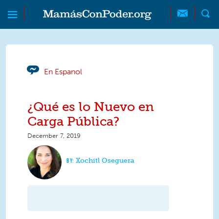
Skip to main content
Skip to main content
MamásConPoder
En Espanol
¿Qué es lo Nuevo en
Carga Pública?
December 7, 2019
Xochitl Oseguera