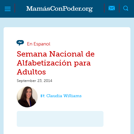
Skip to main content
Skip to main content
MamásConPoder
En Espanol
Semana Nacional de
Alfabetización para
Adultos
September 23, 2014
Claudia Williams