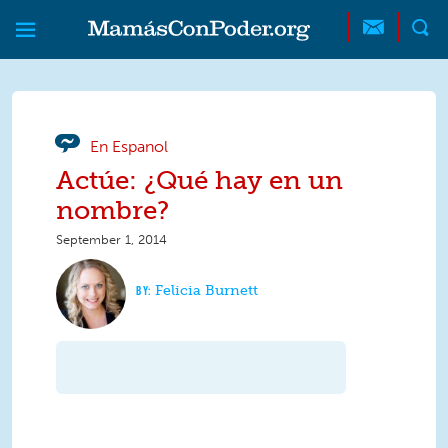
Skip to main content
Skip to main content
MamásConPoder
En Espanol
Actúe: ¿Qué hay en un
nombre?
September 1, 2014
Felicia Burnett