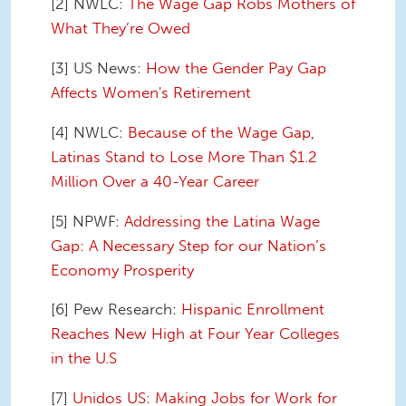
[2] NWLC:
The Wage Gap Robs Mothers of
What They’re Owed
[3] US News:
How the Gender Pay Gap
Affects Women's Retirement
[4] NWLC:
Because of the Wage Gap,
Latinas Stand to Lose More Than $1.2
Million Over a 40-Year Career
[5] NPWF:
Addressing the Latina Wage
Gap: A Necessary Step for our Nation’s
Economy Prosperity
[6] Pew Research:
Hispanic Enrollment
Reaches New High at Four Year Colleges
in the U.S
[7]
Unidos US: Making Jobs for Work for