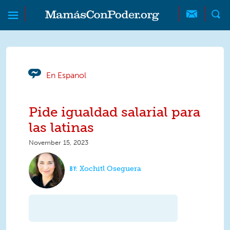
Skip to main content
Skip to main content
MamásConPoder
En Espanol
Pide igualdad salarial para
las latinas
November 15, 2023
Xochitl Oseguera