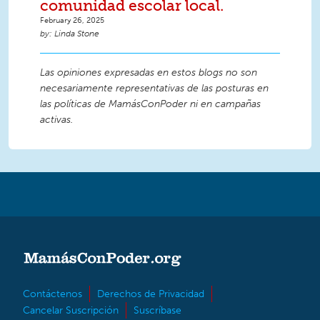
comunidad escolar local.
February 26, 2025
Linda Stone
Las opiniones expresadas en estos blogs no son
necesariamente representativas de las posturas en
las políticas de MamásConPoder ni en campañas
activas.
Contáctenos
Derechos de Privacidad
Cancelar Suscripción
Suscríbase