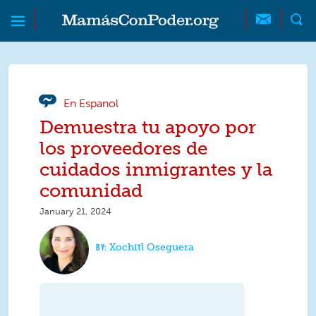
Skip to main content
Skip to main content
MamásConPoder
En Espanol
Demuestra tu apoyo por
los proveedores de
cuidados inmigrantes y la
comunidad
January 21, 2024
Xochitl Oseguera