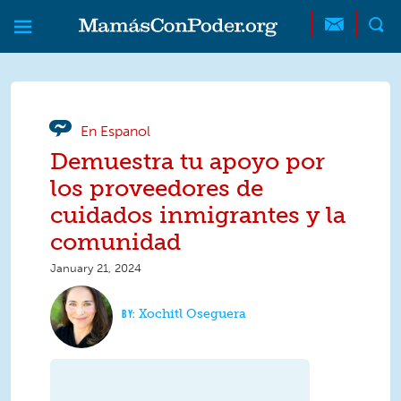
Skip to main content
Skip to main content
MamásConPoder
En Espanol
Demuestra tu apoyo por
los proveedores de
cuidados inmigrantes y la
comunidad
January 21, 2024
Xochitl Oseguera