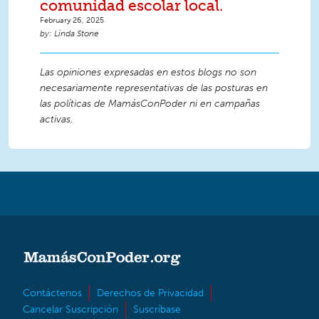
comunidad escolar local.
February 26, 2025
Linda Stone
Las opiniones expresadas en estos blogs no son
necesariamente representativas de las posturas en
las políticas de MamásConPoder ni en campañas
activas.
Contáctenos
Derechos de Privacidad
Cancelar Suscripción
Suscríbase