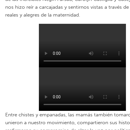
nos hizo reír a carcajadas y sentirnos vistas a través de
reales y alegres de la maternidad.
MomsRising__boomerang_10.MP4
MomsRising__boomerang_12.MP4
Entre chistes y empanadas, las mamás también tomaro
unieron a nuestro movimiento, compartieron sus histor