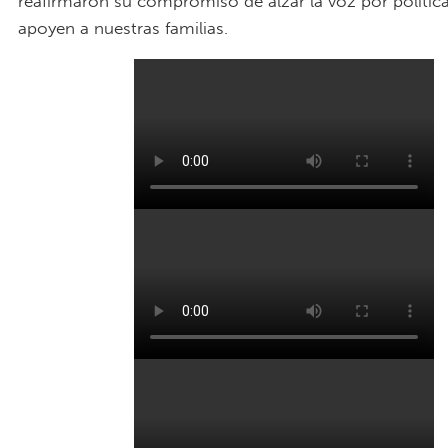
reafirmaron su compromiso de alzar la voz por polític
apoyen a nuestras familias.
MomsRising__boomerang_15.MP4
MomsRising__boomerang_16.MP4
MomsRising__boomerang_16.MP4