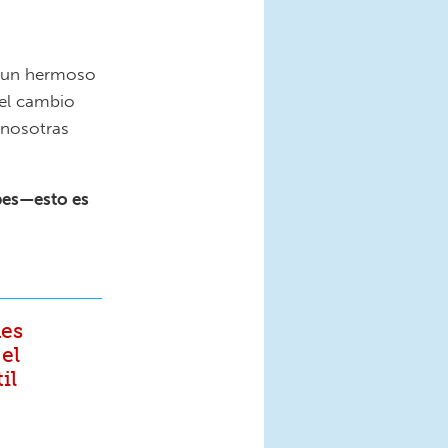
ue un hermoso
 el cambio
a nosotras
upes—esto es
nes
 el
il