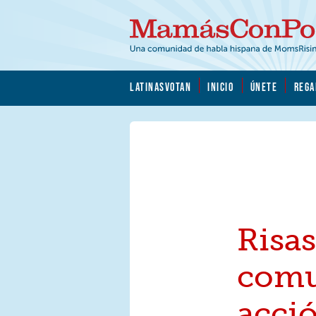
Skip to main content
Skip to main content
MamásConPoder.org
LATINASVOTAN
INICIO
ÚNETE
REGA
Risas
comu
acci