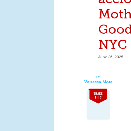
Moth
Good
NYC
June 26, 2025
Vanessa Mota
SHARE
THIS