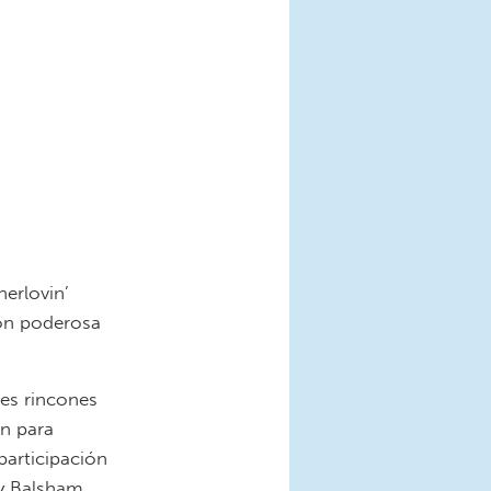
erlovin’
ión poderosa
es rincones
én para
participación
ey Balsham,