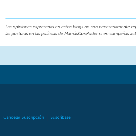
Las opiniones expresadas en estos blogs no son necesariamente re
las posturas en las políticas de MamásConPoder ni en campañas act
Cancelar Suscripción
Suscríbase