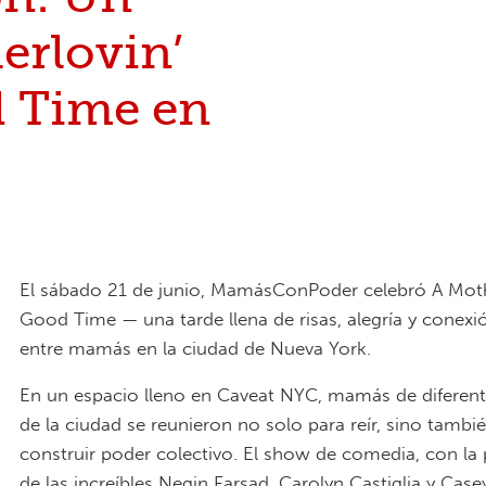
erlovin’
 Time en
El sábado 21 de junio, MamásConPoder celebró A Moth
Good Time — una tarde llena de risas, alegría y conex
entre mamás en la ciudad de Nueva York.
En un espacio lleno en Caveat NYC, mamás de diferent
de la ciudad se reunieron no solo para reír, sino tambi
construir poder colectivo. El show de comedia, con la 
de las increíbles Negin Farsad, Carolyn Castiglia y Cas