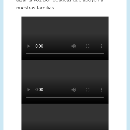
nuestras familias.
MomsRising__boomerang_15.MP4
MomsRising__boomerang_16.MP4
MomsRising__boomerang_16.MP4