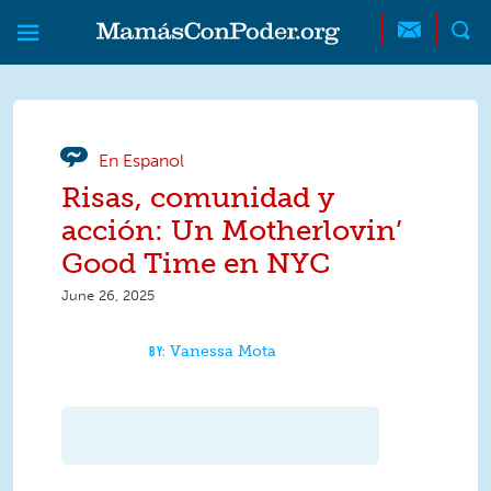
Skip to main content
Skip to main content
MamásConPoder
En Espanol
Risas, comunidad y
acción: Un Motherlovin’
Good Time en NYC
June 26, 2025
Vanessa Mota