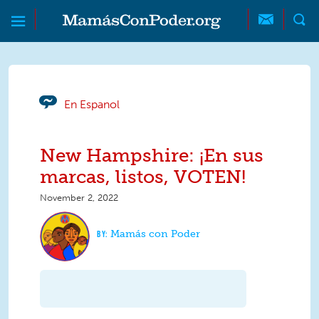
Skip to main content
Skip to main content
MamásConPoder
En Espanol
New Hampshire: ¡En sus
marcas, listos, VOTEN!
November 2, 2022
Mamás con Poder