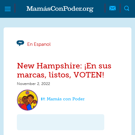
Skip to main content
Skip to main content
MamásConPoder
En Espanol
New Hampshire: ¡En sus
marcas, listos, VOTEN!
November 2, 2022
Mamás con Poder