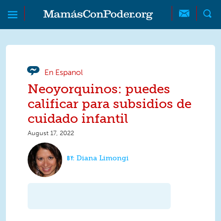
Skip to main content
Skip to main content
MamásConPoder
En Espanol
Neoyorquinos: puedes
calificar para subsidios de
cuidado infantil
August 17, 2022
Diana Limongi