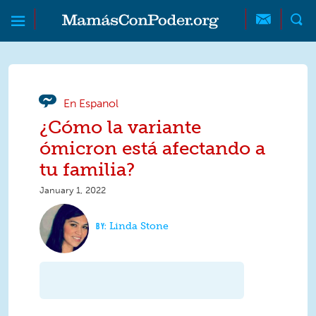
Skip to main content
Skip to main content
MamásConPoder
En Espanol
¿Cómo la variante
ómicron está afectando a
tu familia?
January 1, 2022
Linda Stone