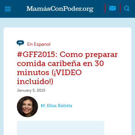
Skip to main content
Skip to main content
MamásConPoder
En Espanol
#GFF2015: Como preparar
comida caribeña en 30
minutos (¡VIDEO
incluido!)
January 5, 2015
Elisa Batista