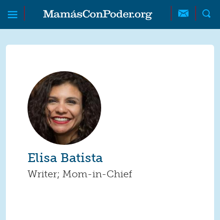
Skip to main content
Skip to main content
MamásConPoder
Elisa Batista
Writer; Mom-in-Chief