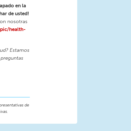
rapado en la
har de usted!
con nosotras
pic/health-
alud? Estamos
 preguntas
presentativas de
ivas.