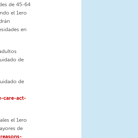
ades de 45-64
ndo el 1ero
drán
esidades en
adultos
Cuidado de
Cuidado de
-care-act-
les el 1ero
ayores de
-reasons-