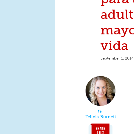
adul
mayo
vida
September 1, 2014
Felicia Burnett
SHARE
THIS