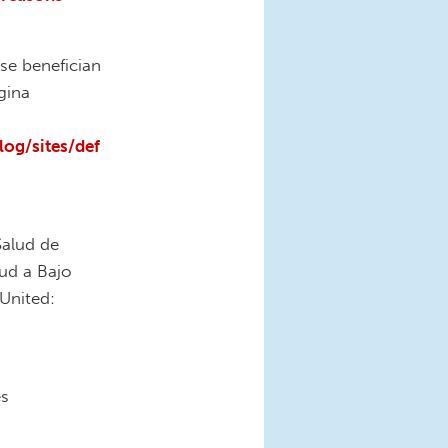
se benefician
gina
og/sites/def
Salud de
ud a Bajo
United:
es