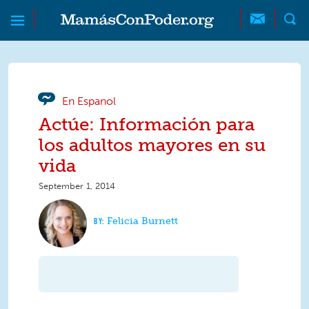
Skip to main content
Skip to main content
MamásConPoder
En Espanol
Actúe: Información para
los adultos mayores en su
vida
September 1, 2014
Felicia Burnett