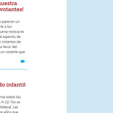
nuestra
 votantes!
e parecer un
e a los
uena noticia es
al aspecto de
s votantes de
a favor del
 un votante que
o infantil
mna sobre los
s K-12. No se
federal. Las
nte años que