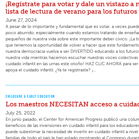
¡Regístrate para votar y dale un vistazo a 
lista de lectura de verano para los futuros
June 27, 2024
A pesar de lo importante y fundamental que es votar, a veces pued
poco aburrido, especialmente cuando estamos tratando de enseñarl
pequeños de nuestra vida sobre este importante deber cívico. ¡La b
que tenemos la oportunidad de volver a hacer que este fundament
nuestra democracia vuelva a ser DIVERTIDO educando a los futuro
nuestra vida mientras hacemos escuchar nuestras voces colectivas 
cuidado infantil en las urnas este otoño! HAZ CLIC AHORA para ser
apoya el cuidado infantil. ¿Ya te registraste? ¡...
CHILDCARE & EARLY EDUCATION
Los maestros NECESITAN acceso a cuidad
July 25, 2022
​​En junio pasado, el Center for American Progress publicó una colu
beneficios de las inversiones en cuidado infantil para los educadore
puede subestimar la necesidad de invertir en cuidado infantil a nivel 
familias de todo el país le han estado mostrando al Congreso dura