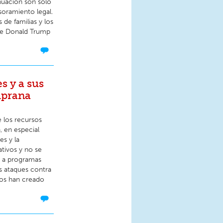
inuación son solo
soramiento legal.
de familias y los
 de Donald Trump
s y a sus
mprana
e los recursos
, en especial
es y la
tivos y no se
s a programas
es ataques contra
dos han creado