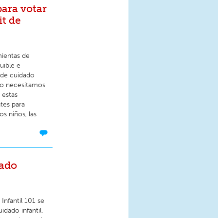
ara votar
it de
mientas de
uible e
s de cuidado
eso necesitamos
 estas
tes para
os niños, las
dado
Infantil 101 se
dado infantil.