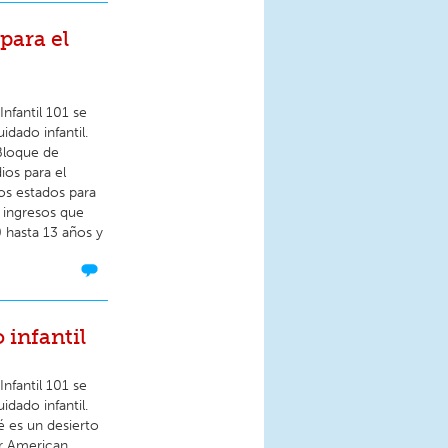
para el
nfantil 101 se
dado infantil.
Bloque de
ios para el
os estados para
os ingresos que
0 hasta 13 años y
 infantil
nfantil 101 se
dado infantil.
é es un desierto
or American