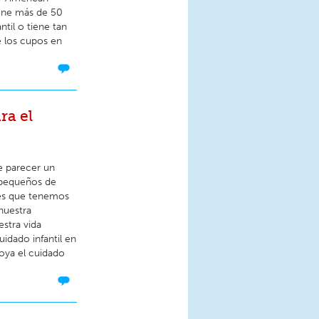
iene más de 50
til o tiene tan
e los cupos en
ra el
e parecer un
 pequeños de
 es que tenemos
nuestra
stra vida
idado infantil en
oya el cuidado