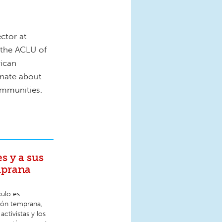
ctor at
 the ACLU of
rican
onate about
ommunities.
s y a sus
mprana
culo es
ción temprana,
activistas y los