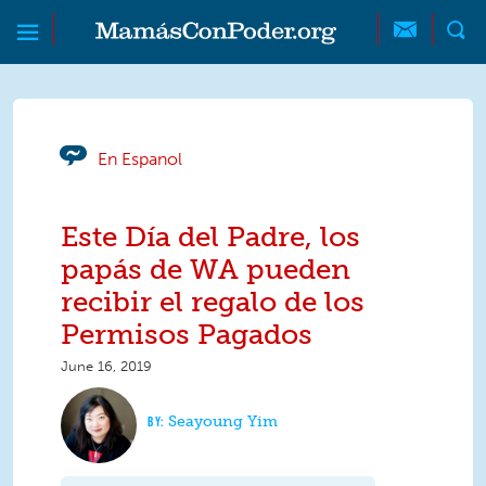
Skip to main content
Skip to main content
MamásConPoder
En Espanol
Este Día del Padre, los
papás de WA pueden
recibir el regalo de los
Permisos Pagados
June 16, 2019
Seayoung Yim