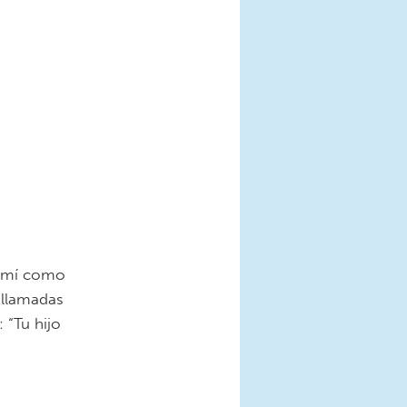
a mí como
 llamadas
 “Tu hijo