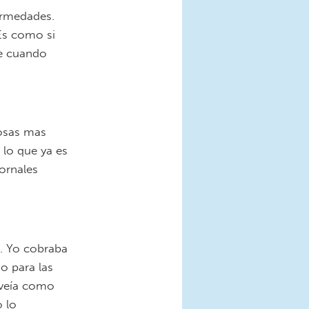
ermedades.
Es como si
se cuando
cosas mas
 lo que ya es
jornales
. Yo cobraba
o para las
 veía como
 lo