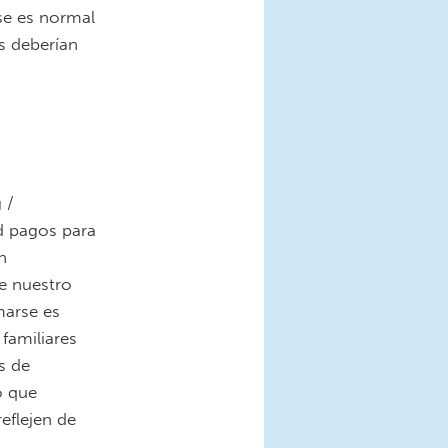
se es normal
s deberían
 /
d pagos para
n
e nuestro
marse es
 familiares
s de
o que
eflejen de