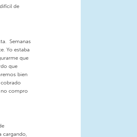
ifícil de
acta. Semanas
e. Yo estaba
egurarme que
rdo que
aremos bien
a cobrado
si no compro
de
a cargando,