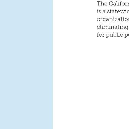
The Califo
is a statew
organizatio
eliminating
for public p