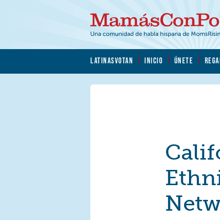
Skip to main content
Skip to main content
MamásConPoder.org
LATINASVOTAN
INICIO
ÚNETE
REGA
Calif
Ethn
Netw