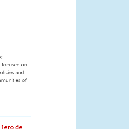
de
ia focused on
policies and
mmunities of
 1ero de