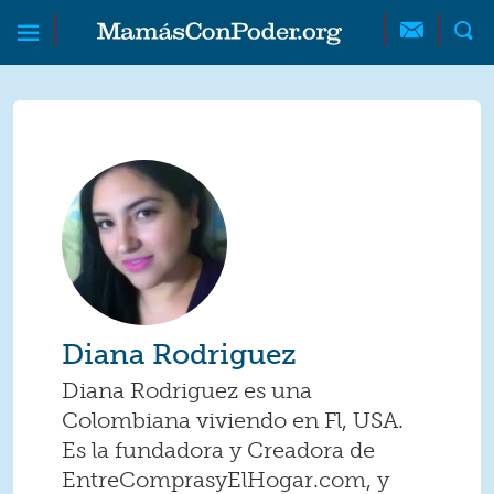
Skip to main content
Skip to main content
MamásConPoder
Diana Rodriguez
Diana Rodriguez es una
Colombiana viviendo en Fl, USA.
Es la fundadora y Creadora de
EntreComprasyElHogar.com, y