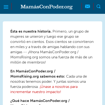
Skip to main content
Skip to main content
MamásConPoder
Ésta es nuestra historia.
Primero, un grupo de
mujeres se unieron y luego ese grupo se
convirtió en cientos. Esos cientos se convirtieron
en miles y a través de amigas hablando con sus
amigas -- ¡Ahora MamásConPoder.org /
MomsRising.org somos una fuerza de más de un
millón de miembros!
En MamásConPoder.org /
MomsRising.org sabemos esto:
Cada una de
nosotras tenemos poder. Y juntas somos una
fuerza poderosa.
¡Únase a nosotras para
incrementar nuestro impacto!
¿Qué hace
MamásConPoder.org /