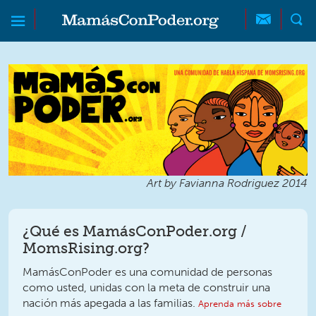
Skip to main content
Skip to main content
MamásConPoder
Art by Favianna Rodriguez 2014
¿Qué es MamásConPoder.org /
MomsRising.org?
MamásConPoder es una comunidad de personas
como usted, unidas con la meta de construir una
nación más apegada a las familias.
Aprenda más sobre