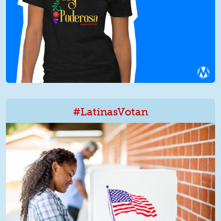
#LatinasVotan
LatinxVotan.png