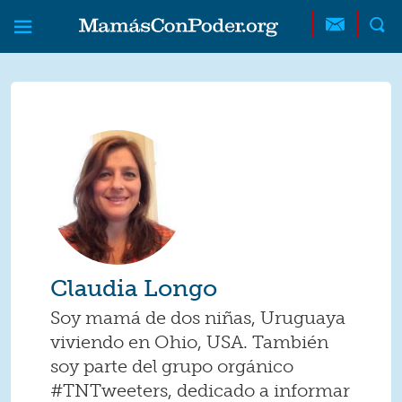
Skip to main content
Skip to main content
MamásConPoder
Claudia Longo
Soy mamá de dos niñas, Uruguaya
viviendo en Ohio, USA. También
soy parte del grupo orgánico
#TNTweeters, dedicado a informar