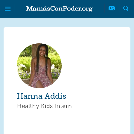
Skip to main content
Skip to main content
MamásConPoder
Hanna Addis
Healthy Kids Intern