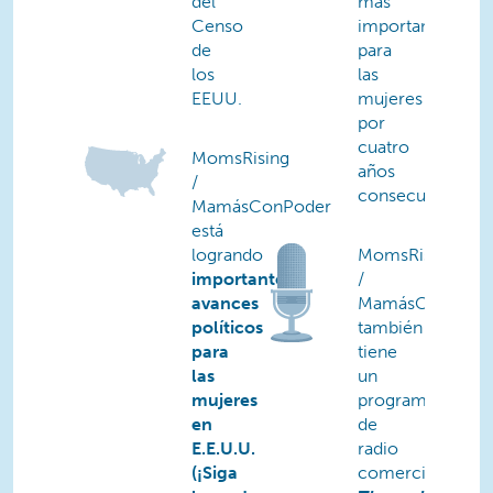
del
más
Censo
importantes
de
para
los
las
EEUU.
mujeres
por
cuatro
MomsRising
años
/
consecutivos.
MamásConPoder
está
logrando
MomsRising
importantes
/
avances
MamásConPode
políticos
también
para
tiene
las
un
mujeres
programa
en
de
E.E.U.U.
radio
(¡Siga
comercial:
Brea