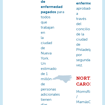
de
enfermedad
fue
enfermedad
aprobado
pagados
para
a
todos
través
que
del
trabajan
concilio
en
de la
la
ciudad
ciudad
de
de
Philadelphia
Nueva
por
York.
segunda
Un
vez.
estimado
de 1
NORTH
millón
CAROLINA
de
personas
MomsRising
adicionales
/
tienen
MamásConPode
días