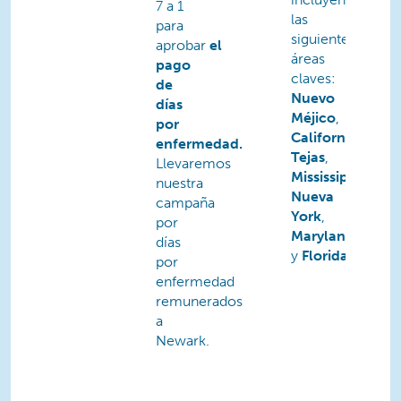
7 a 1
las
para
siguientes
aprobar
el
áreas
pago
claves:
de
Nuevo
días
Méjico
,
por
California
,
enfermedad.
Tejas
,
Llevaremos
Mississippi
,
nuestra
Nueva
campaña
York
,
por
Maryland
,
días
y
Florida
por
enfermedad
remunerados
a
Newark.