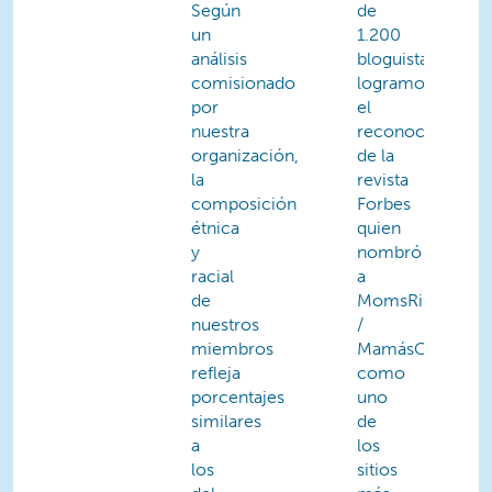
Según
de
un
1.200
análisis
bloguistas;
comisionado
logramos
por
el
nuestra
reconociendo
organización,
de la
la
revista
composición
Forbes
étnica
quien
y
nombró
racial
a
de
MomsRising.org
nuestros
/
miembros
MamásConPoder
refleja
como
porcentajes
uno
similares
de
a
los
los
sitios