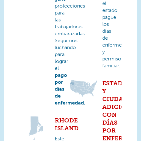
el
protecciones
estado
para
pague
las
los
trabajadoras
días
embarazadas.
de
Seguimos
enfermedad
luchando
y
para
permiso
lograr
familiar.
el
pago
por
ESTADOS
días
Y
de
CIUDADES
enfermedad.
ADICIONAL
CON
RHODE
DÍAS
ISLAND
POR
ENFERMED
Este