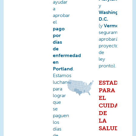
ayudar
y
a
Washington,
aprobar
D.C.
el
(y
Vermont
y
Or
pago
seguramente
por
aprobarán
días
proyectos
de
de
enfermedad
ley
en
pronto).
Portland
.
Estamos
luchando
ESTADOS
para
PARA
lograr
EL
que
CUIDADO
se
DE
paguen
LA
los
SALUD
días
de