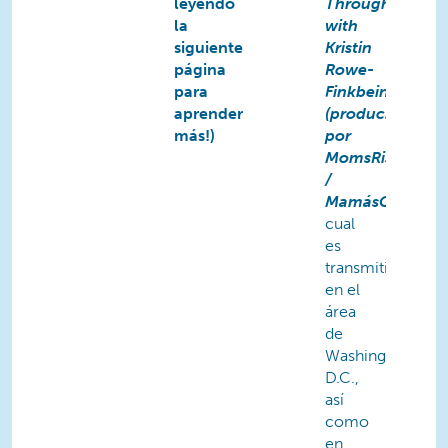
leyendo
Through
la
with
siguiente
Kristin
página
Rowe-
para
Finkbeiner
aprender
(producido
más!)
por
MomsRising
/
MamásConPoder
cual
es
transmitido
en el
área
de
Washington,
D.C.,
así
como
en