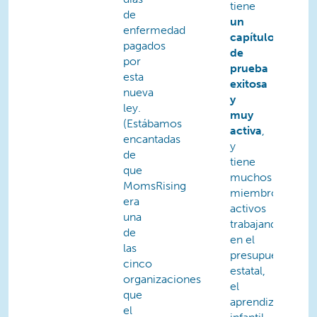
tiene
de
un
enfermedad
capítulo
pagados
de
por
prueba
esta
exitosa
nueva
y
ley.
muy
(Estábamos
activa
,
encantadas
y
de
tiene
que
muchos
MomsRising
miembros
era
activos
una
trabajando
de
en el
las
presupuesto
cinco
estatal,
organizaciones
el
que
aprendizaje
el