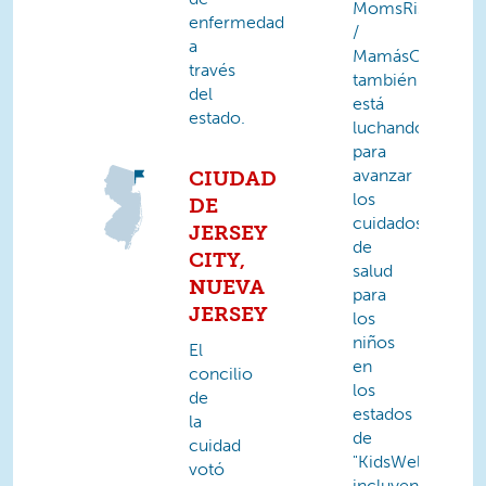
MomsRising
enfermedad
/
a
MamásConPode
través
también
del
está
estado.
luchando
para
avanzar
CIUDAD
los
DE
cuidados
JERSEY
de
CITY,
salud
NUEVA
para
JERSEY
los
niños
El
en
concilio
los
de
estados
la
de
cuidad
"KidsWell",
votó
incluyendo