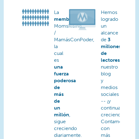
La
Hemos
membresía
de
logrado
MomsRising
un
/
alcance
MamásConPoder,
de
3
la
millones
cual
de
es
lectores
de
una
nuestro
fuerza
blog
poderosa
y
de
medios
más
sociales
de
-- ¡y
un
continuamos
millón
,
creciendo!
sigue
Contamos
creciendo
con
diariamente.
más