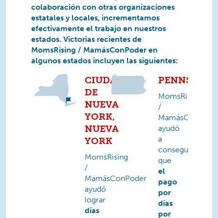
colaboración con otras organizaciones
estatales y locales, incrementamos
efectivamente el trabajo en nuestros
estados. Victorias recientes de
MomsRising / MamásConPoder en
algunos estados incluyen las siguientes:
CIUDAD
PENNSYLVA
DE
MomsRising
NUEVA
/
YORK,
MamásConPode
NUEVA
ayudó
a
YORK
conseguir
MomsRising
que
/
el
MamásConPoder
pago
ayudó
por
lograr
días
días
por