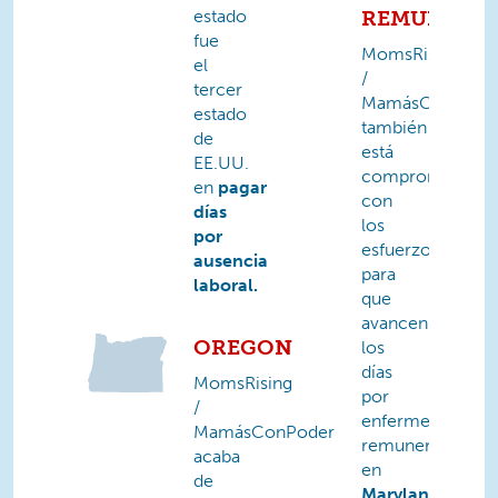
estado
REMUNERA
fue
MomsRising
el
/
tercer
MamásConPode
estado
también
de
está
EE.UU.
comprometida
en
pagar
con
días
los
por
esfuerzos
ausencia
para
laboral.
que
avancen
OREGON
los
días
MomsRising
por
/
enfermedad
MamásConPoder
remunerados
acaba
en
de
Maryland