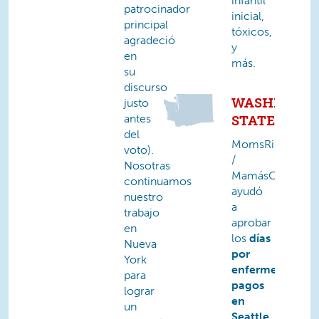
infantil
patrocinador
inicial,
principal
tóxicos,
agradeció
y
en
más.
su
discurso
WASHINGT
justo
antes
STATE
del
MomsRising
voto).
/
Nosotras
MamásConPode
continuamos
ayudó
nuestro
a
trabajo
aprobar
en
los
días
Nueva
por
York
enfermedad
para
pagos
lograr
en
un
Seattle
,