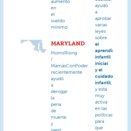
aumento
ayudó
en
a
el
aprobar
sueldo
varias
mínimo.
leyes
sobre
MARYLAND
el
aprendizaje
MomsRising
infantil
/
inicial
MamásConPoder
y el
recientemente
cuidado
ayudó
infantil
,
a
y está
derogar
muy
la
activa
pena
en las
de
políticas
muerte
para
y
que
ganó