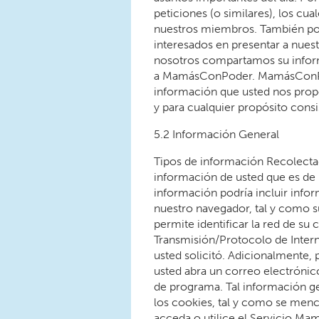
peticiones (o similares), los cu
nuestros miembros. También pod
interesados en presentar a nues
nosotros compartamos su inform
a MamásConPoder. MamásConPod
información que usted nos propo
y para cualquier propósito cons
5.2 Información General
Tipos de información Recolecta
información de usted que es de 
información podría incluir infor
nuestro navegador, tal y como su
permite identificar la red de s
Transmisión/Protocolo de Interne
usted solicitó. Adicionalmente
usted abra un correo electróni
de programa. Tal información gen
los cookies, tal y como se menc
acceda o utilice el Servicio M