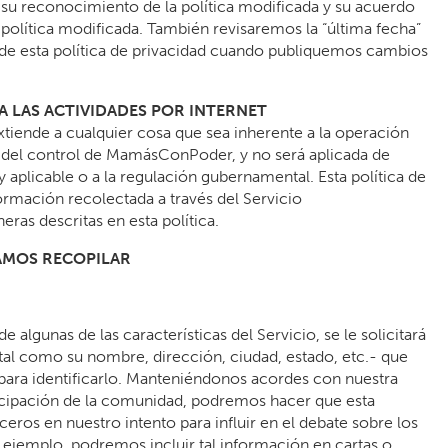
á su reconocimiento de la política modificada y su acuerdo
a política modificada. También revisaremos la “última fecha”
o de esta política de privacidad cuando publiquemos cambios
 A LAS ACTIVIDADES POR INTERNET
extiende a cualquier cosa que sea inherente a la operación
lá del control de MamásConPoder, y no será aplicada de
y aplicable o a la regulación gubernamental. Esta política de
formación recolectada a través del Servicio
as descritas en esta política.
AMOS RECOPILAR
algunas de las características del Servicio, se le solicitará
al como su nombre, dirección, ciudad, estado, etc.- que
 para identificarlo. Manteniéndonos acordes con nuestra
ticipación de la comunidad, podremos hacer que esta
ceros en nuestro intento para influir en el debate sobre los
r ejemplo, podremos incluir tal información en cartas o