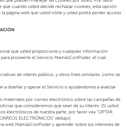
es que pueden manejar las cookies por usted. Por favor
e que cuando usted decide rechazar cookies, esta opción
e la página web que usted visite y usted podrá perder acceso
MACIÓN
sonal que usted proporcione y cualquier información
 para proveerle el Servicio MamásConPoder, el cual
iciativas de interés público, y otros fines similares, como se
an a diseñar y operar el Servicio o ayudándonos a analizar
 o materiales por correo electrónico sobre las campañas de
icias que consideremos que sean de su interés. (Si usted
os electrónicos de nuestra parte, por favor vea “OPTAR
CORREOS ELECTRÓNICOS” debajo)
página web MamásConPoder y aprender sobre los intereses de