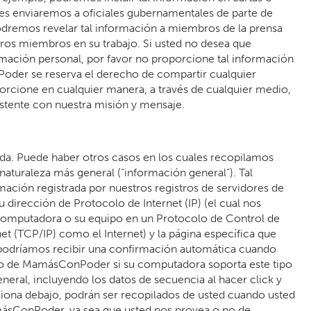
ales enviaremos a oficiales gubernamentales de parte de
remos revelar tal información a miembros de la prensa
tros miembros en su trabajo. Si usted no desea que
ación personal, por favor no proporcione tal información
er se reserva el derecho de compartir cualquier
rcione en cualquier manera, a través de cualquier medio,
istente con nuestra misión y mensaje.
da. Puede haber otros casos en los cuales recopilamos
naturaleza más general (“información general”). Tal
mación registrada por nuestros registros de servidores de
 dirección de Protocolo de Internet (IP) (el cual nos
u computadora o su equipo en un Protocolo de Control de
t (TCP/IP) como el Internet) y la página específica que
, podríamos recibir una confirmación automática cuando
co de MamásConPoder si su computadora soporta este tipo
eral, incluyendo los datos de secuencia al hacer click y
iona debajo, podrán ser recopilados de usted cuando usted
amásConPoder, ya sea que usted nos provea o no de