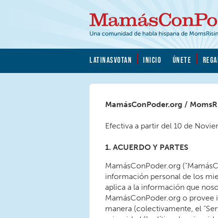
Skip to main content
Skip to main content
MamásConPoder.org
LATINASVOTAN
INICIO
ÚNETE
REGA
MamásConPoder.org / MomsRisi
Efectiva a partir del 10 de Nov
1. ACUERDO Y PARTES
MamásConPoder.org (“MamásConPo
información personal de los mie
aplica a la información que nos
MamásConPoder.org o provee i
manera (colectivamente, el “Ser