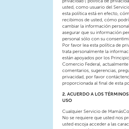
privacidad (“política de privaci
usted, como usuario del Servic
esta política está en efecto, c
recibimos de usted, cómo podrí
cambiar la información personal
asegurar que su información pe
personal sólo con su consentimi
Por favor lea esta política de
trata personalmente la informac
están apoyados por los Principi
Comercio Federal, actualmente
comentarios, sugerencias, pregu
privacidad, por favor contácteno
proporcionada al final de esta po
2. ACUERDO A LOS TÉRMINOS 
USO
Cualquier Servicio de MamásCon
No se requiere que usted nos p
usted escoja acceder a las carac