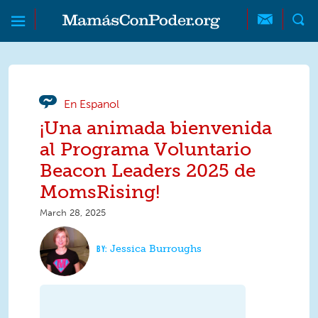
Skip to main content
Skip to main content
MamásConPoder
En Espanol
¡Una animada bienvenida
al Programa Voluntario
Beacon Leaders 2025 de
MomsRising!
March 28, 2025
Jessica Burroughs