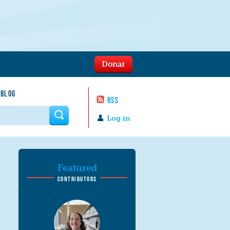
Donar
 BLOG
RSS
 form
Log in
Featured
CONTRIBUTORS