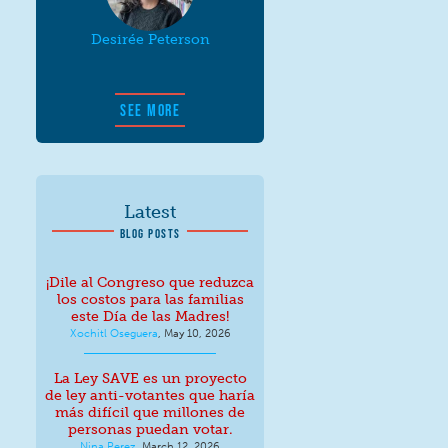
Desirée Peterson
SEE MORE
Latest
BLOG POSTS
¡Dile al Congreso que reduzca
los costos para las familias
este Día de las Madres!
Xochitl Oseguera
,
May 10, 2026
La Ley SAVE es un proyecto
de ley anti-votantes que haría
más difícil que millones de
personas puedan votar.
Nina Perez
,
March 12, 2026