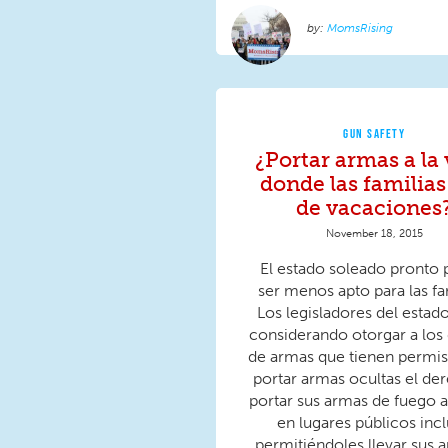
MomsRising
GUN SAFETY
¿Portar armas a la 
donde las familias
de vacaciones
November 18, 2015
El estado soleado pronto
ser menos apto para las fa
Los legisladores del estad
considerando otorgar a los
de armas que tienen permis
portar armas ocultas el de
portar sus armas de fuego a 
en lugares públicos inc
permitiéndoles llevar sus a