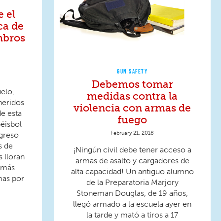
 el
ca de
mbros
GUN SAFETY
Debemos tomar
elo,
medidas contra la
heridos
violencia con armas de
de esta
fuego
éisbol
February 21, 2018
greso
s de
¡Ningún civil debe tener acceso a
 lloran
armas de asalto y cargadores de
 más
alta capacidad! Un antiguo alumno
imas por
de la Preparatoria Marjory
Stoneman Douglas, de 19 años,
llegó armado a la escuela ayer en
la tarde y mató a tiros a 17