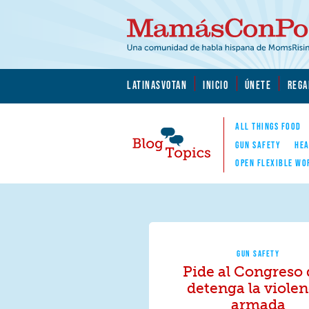
Skip to main content
Skip to main content
MamásConPoder.org
LATINASVOTAN
INICIO
ÚNETE
REGA
ALL THINGS FOOD
GUN SAFETY
HEA
OPEN FLEXIBLE WO
Blog Topics
Nav
GUN SAFETY
Pide al Congreso
detenga la violen
armada