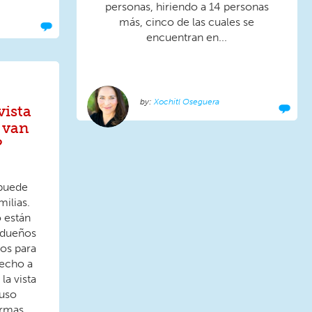
personas, hiriendo a 14 personas
más, cinco de las cuales se
encuentran en...
Xochitl Oseguera
vista
 van
?
 puede
milias.
o están
 dueños
os para
recho a
la vista
luso
rmas...