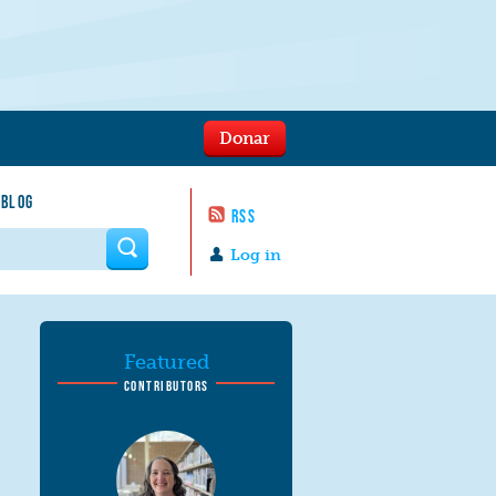
Donar
 BLOG
RSS
 form
Log in
Featured
CONTRIBUTORS