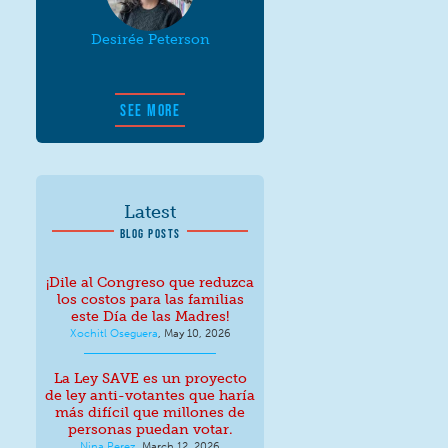
Desirée Peterson
SEE MORE
Latest
BLOG POSTS
¡Dile al Congreso que reduzca
los costos para las familias
este Día de las Madres!
Xochitl Oseguera
,
May 10, 2026
La Ley SAVE es un proyecto
de ley anti-votantes que haría
más difícil que millones de
personas puedan votar.
Nina Perez
,
March 12, 2026