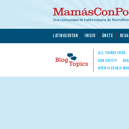
Skip to main content
Skip to main content
MamásConPoder.org
LATINASVOTAN
INICIO
ÚNETE
REGA
ALL THINGS FOOD
GUN SAFETY
HEA
OPEN FLEXIBLE WO
Blog Topics
Nav