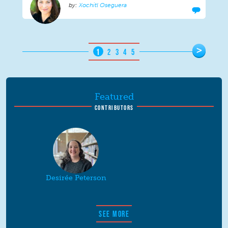
Xochitl Oseguera
Pages
>
1
2
3
4
5
Featured
CONTRIBUTORS
Desirée Peterson
SEE MORE