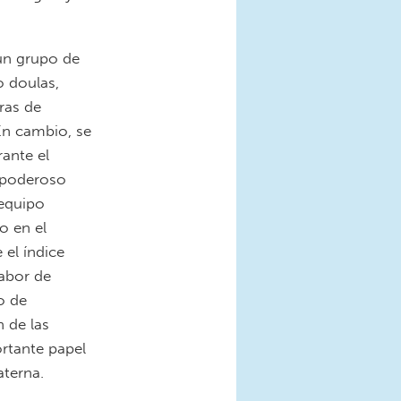
 un grupo de
o doulas,
ras de
 En cambio, se
ante el
 poderoso
 equipo
o en el
 el índice
labor de
o de
n de las
ortante papel
aterna.