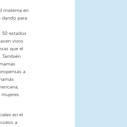
ud materna en
á dando para
s 50 estados
acen vivos.
sas que el
. También
s mamás
propensas a
 mamás
mericana,
n mujeres
iales en el
acceso a