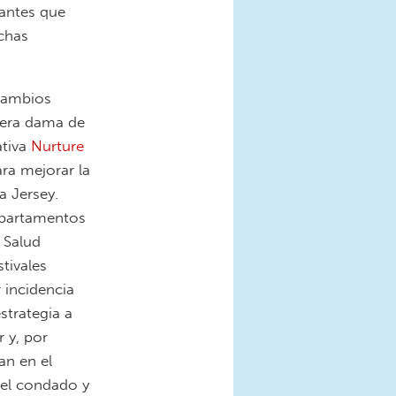
dantes que
chas
cambios
mera dama de
ativa
Nurture
ara mejorar la
a Jersey.
epartamentos
 Salud
tivales
 incidencia
strategia a
r y, por
an en el
del condado y