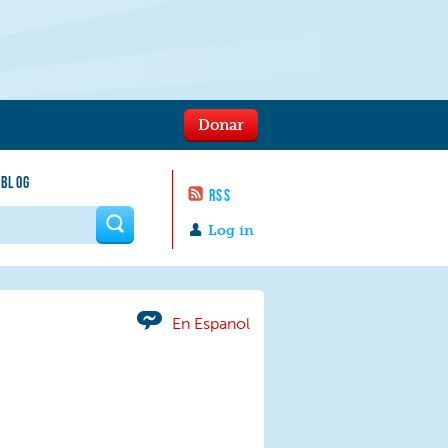
Donar
 BLOG
RSS
 form
Log in
En Espanol