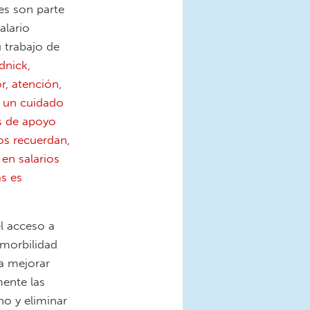
es son parte
alario
 trabajo de
dnick,
r, atención,
 un cuidado
és de apoyo
os recuerdan,
en salarios
s es
l acceso a
 morbilidad
ra mejorar
mente las
no y eliminar