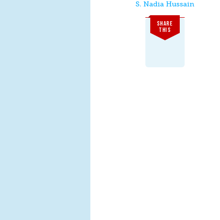
S. Nadia Hussain
SHARE
THIS