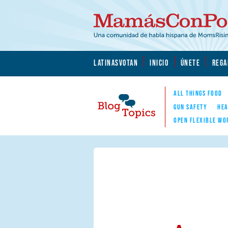
Skip to main content
Skip to main content
MamásConPoder.org
LATINASVOTAN
INICIO
ÚNETE
REGA
ALL THINGS FOOD
GUN SAFETY
HEA
OPEN FLEXIBLE WO
Blog Topics
Nav