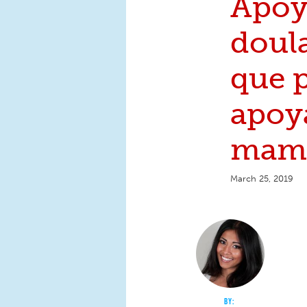
Apoy
doul
que 
apoya
mam
March 25, 2019