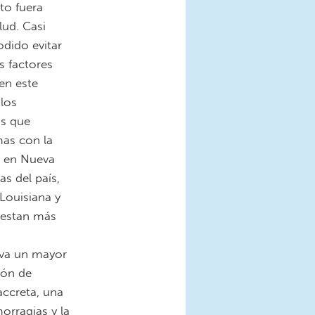
to fuera
lud. Casi
dido evitar
s factores
en este
olos
as que
as con la
s en Nueva
as del país,
 Louisiana y
cuestan más
eva un mayor
ión de
accreta, una
rragias y la