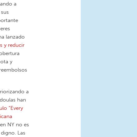
zando a
 sus
portante
jeres
ha lanzado
s y reducir
obertura
ota y
 reembolsos
riorizando a
a doulas han
ulo “Every
icana
s en NY no es
 digno. Las