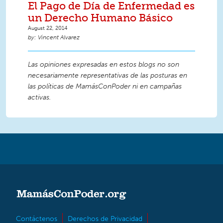
El Pago de Día de Enfermedad es
un Derecho Humano Básico
August 22, 2014
Vincent Alvarez
Las opiniones expresadas en estos blogs no son
necesariamente representativas de las posturas en
las políticas de MamásConPoder ni en campañas
activas.
Contáctenos
Derechos de Privacidad