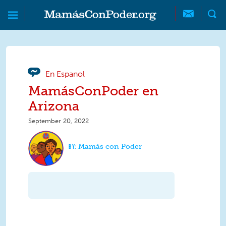
Skip to main content
Skip to main content
MamásConPoder
En Espanol
MamásConPoder en
Arizona
September 20, 2022
Mamás con Poder