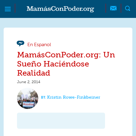
Skip to main content
Skip to main content
MamásConPoder
En Espanol
MamásConPoder.org: Un
Sueño Haciéndose
Realidad
June 2, 2014
Kristin Rowe-Finkbeiner