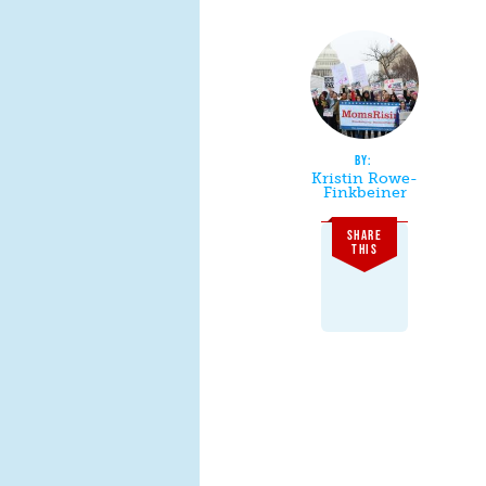
Kristin Rowe-
Finkbeiner
SHARE
THIS