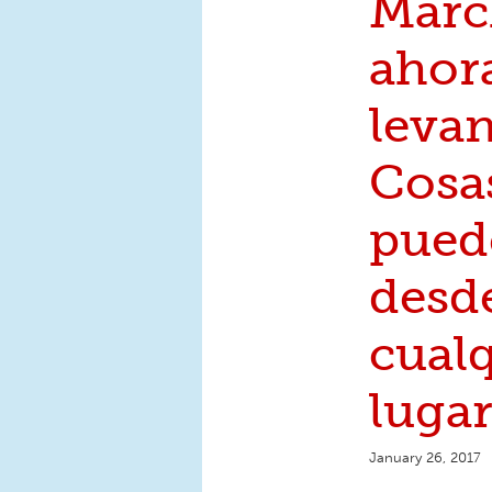
Marc
ahor
levan
Cosa
pued
desd
cual
lugar
January 26, 2017