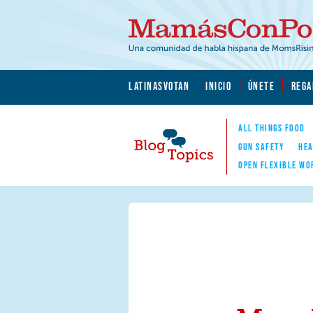
Skip to main content
Skip to main content
MamásConPoder.org
LATINASVOTAN
INICIO
ÚNETE
REGA
ALL THINGS FOOD
GUN SAFETY
HEA
OPEN FLEXIBLE WO
Blog Topics
Nav