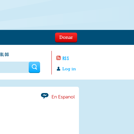
Donar
 BLOG
RSS
 form
Log in
En Espanol