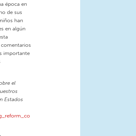
na época en
uno de sus
 niños han
es en algún
esta
s comentarios
es importante
s
obre el
nuestros
en Estados
ng_reform_co