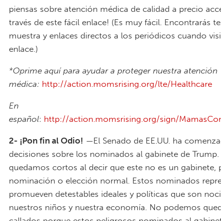
piensas sobre atención médica de calidad a precio acce
través de este fácil enlace! (Es muy fácil. Encontrarás t
muestra y enlaces directos a los periódicos cuando visi
enlace.)
*Oprime aquí para ayudar a proteger nuestra atención
médica:
http://action.momsrising.org/lte/Healthcare
En
español
:
http://action.momsrising.org/sign/MamasC
2- ¡Pon fin al Odio!
—El Senado de EE.UU. ha comenza
decisiones sobre los nominados al gabinete de Trump.
quedamos cortos al decir que este no es un gabinete,
nominación o elección normal. Estos nominados repre
promueven detestables ideales y políticas que son noc
nuestros niños y nuestra economía. No podemos que
callados porque estos peligrosos nominados al gabine