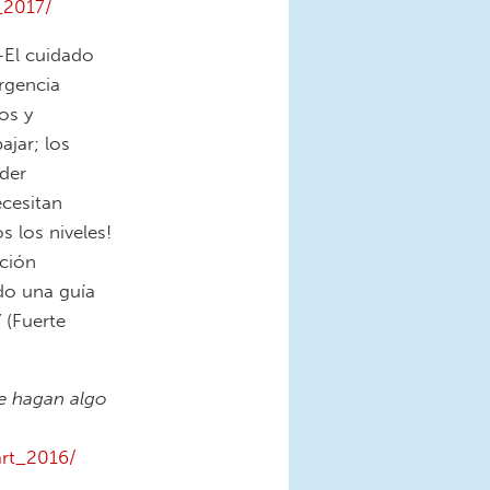
_2017/
El cuidado
ergencia
os y
ajar; los
oder
ecesitan
s los niveles!
ación
do una guía
”
(Fuerte
ue hagan algo
art_2016/