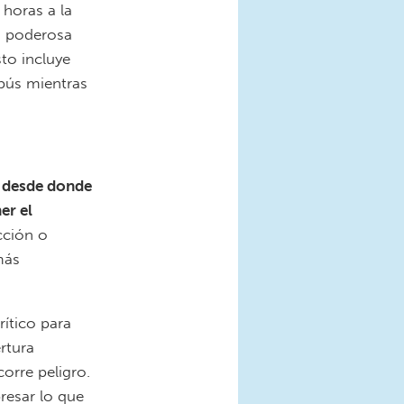
horas a la
a poderosa
to incluye
bús mientras
a desde donde
er el
cción o
más
ítico para
rtura
orre peligro.
presar lo que