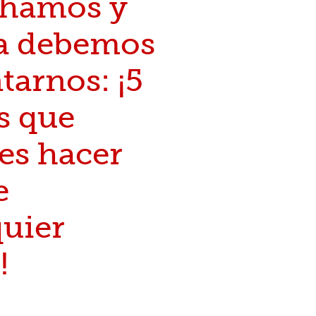
hamos y
a debemos
tarnos: ¡5
s que
es hacer
e
quier
!