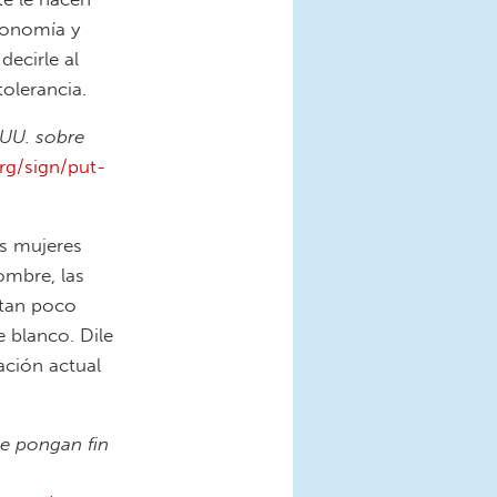
conomía y
decirle al
olerancia.
.UU. sobre
rg/sign/put-
s mujeres
ombre, las
 tan poco
 blanco. Dile
ación actual
ue pongan fin