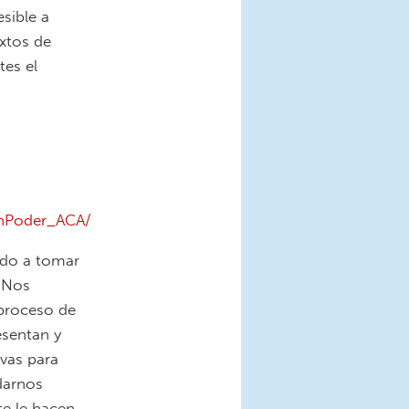
sible a
extos de
tes el
onPoder_ACA/
do a tomar
 Nos
 proceso de
sentan y
ivas para
darnos
te le hacen