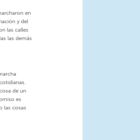
marcharon en
nación y del
n las calles
das las demás
 marcha
cotidianas.
 cosa de un
romiso es
o las cosas