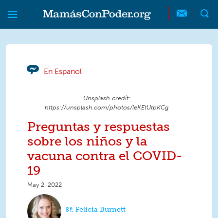
Skip to main content
Skip to main content
MamásConPoder
En Espanol
Unsplash credit:
https://unsplash.com/photos/leKEtUtpKCg
Preguntas y respuestas
sobre los niños y la
vacuna contra el COVID-
19
May 2, 2022
Felicia Burnett