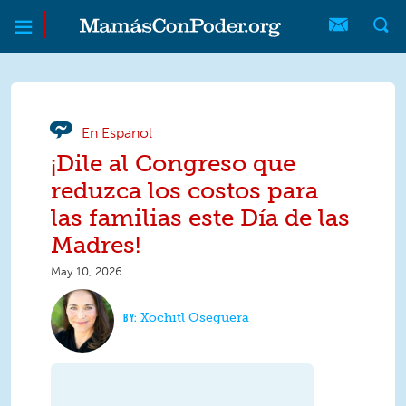
Skip to main content
Skip to main content
MamásConPoder
En Espanol
¡Dile al Congreso que
reduzca los costos para
las familias este Día de las
Madres!
May 10, 2026
Xochitl Oseguera