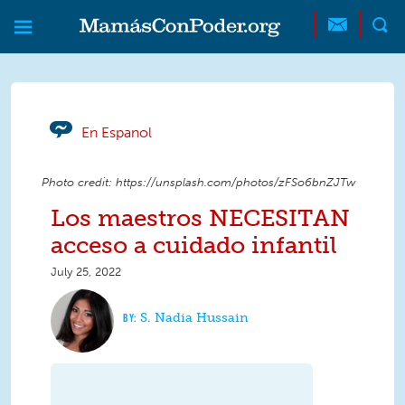
Skip to main content
Skip to main content
MamásConPoder
En Espanol
Photo credit: https://unsplash.com/photos/zFSo6bnZJTw
Los maestros NECESITAN
acceso a cuidado infantil
July 25, 2022
S. Nadia Hussain