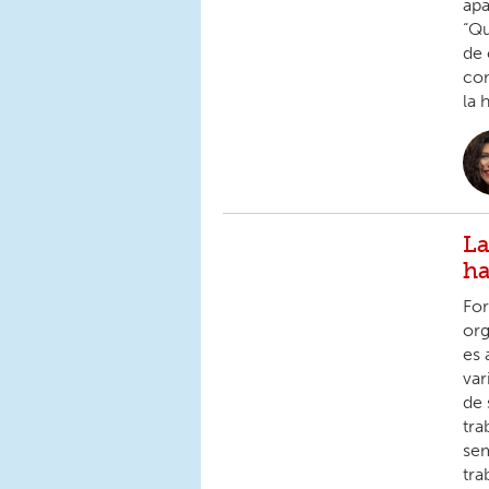
apa
“Qu
de 
com
la 
La
ha
For
org
es 
var
de 
tra
sem
tra