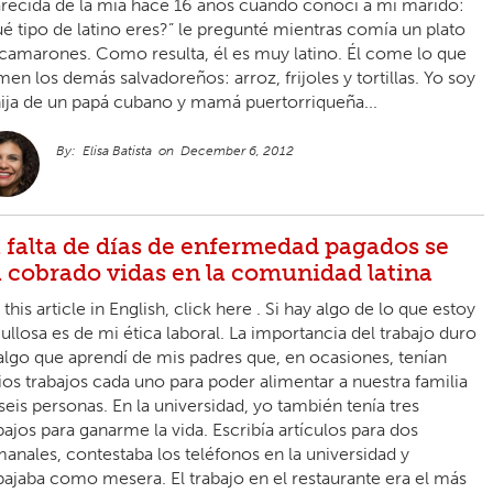
recida de la mía hace 16 años cuando conocí a mi marido:
é tipo de latino eres?” le pregunté mientras comía un plato
camarones. Como resulta, él es muy latino. Él come lo que
en los demás salvadoreños: arroz, frijoles y tortillas. Yo soy
hija de un papá cubano y mamá puertorriqueña...
Elisa Batista
December 6, 2012
 falta de días de enfermedad pagados se
 cobrado vidas en la comunidad latina
 this article in English, click here . Si hay algo de lo que estoy
ullosa es de mi ética laboral. La importancia del trabajo duro
algo que aprendí de mis padres que, en ocasiones, tenían
ios trabajos cada uno para poder alimentar a nuestra familia
seis personas. En la universidad, yo también tenía tres
bajos para ganarme la vida. Escribía artículos para dos
anales, contestaba los teléfonos en la universidad y
bajaba como mesera. El trabajo en el restaurante era el más