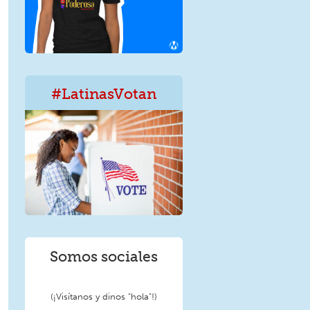
#LatinasVotan
LatinxVotan.png
Somos sociales
(¡Visítanos y dinos "hola"!)