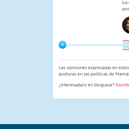
luc
pos
Pages
<
…
Las opiniones expresadas en estos
posturas en las políticas de Mam
¿Interesada/o en bloguear?
Escrí