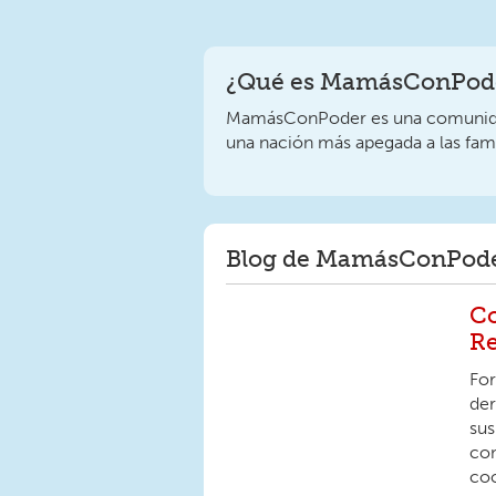
¿Qué es MamásConPode
MamásConPoder es una comunidad
una nación más apegada a las fami
Blog de MamásConPod
Co
Re
For
der
sus
com
coc