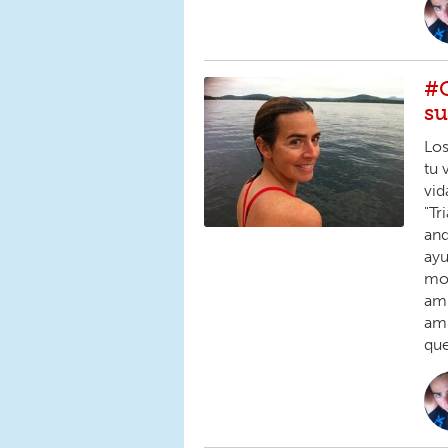
#G
su
Los
tu 
vid
"Tr
and
ayu
mod
amb
ami
que