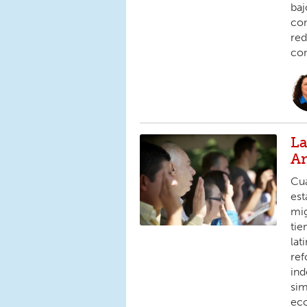
baj
com
red
con
La
A
Cua
est
mig
tie
lat
ref
ind
sim
eco