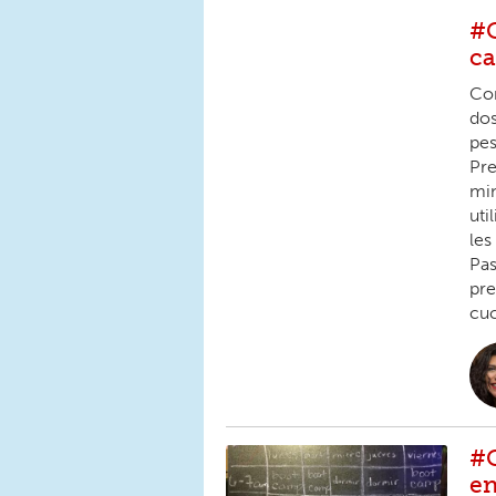
#G
ca
Com
dos
pes
Pre
min
uti
les
Pas
pre
cuc
#G
en