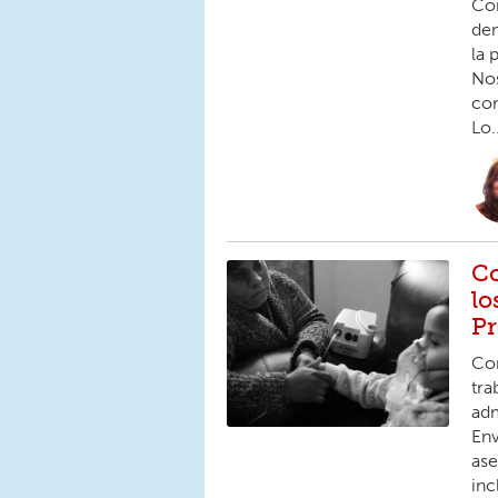
Co
dem
la 
Nos
com
Lo..
Co
lo
Pr
Com
tra
adm
Env
ase
inc