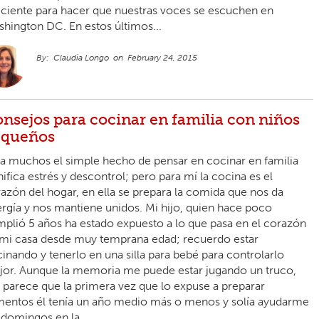
iciente para hacer que nuestras voces se escuchen en
hington DC. En estos últimos...
Claudia Longo
February 24, 2015
nsejos para cocinar en familia con niños
equeños
a muchos el simple hecho de pensar en cocinar en familia
nifica estrés y descontrol; pero para mí la cocina es el
azón del hogar, en ella se prepara la comida que nos da
rgía y nos mantiene unidos. Mi hijo, quien hace poco
plió 5 años ha estado expuesto a lo que pasa en el corazón
mi casa desde muy temprana edad; recuerdo estar
inando y tenerlo en una silla para bebé para controlarlo
or. Aunque la memoria me puede estar jugando un truco,
parece que la primera vez que lo expuse a preparar
mentos él tenía un año medio más o menos y solía ayudarme
 domingos en la...