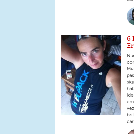
6 
En
Nue
con
Mia
pas
síg
hab
ide
emp
vez
bri
car