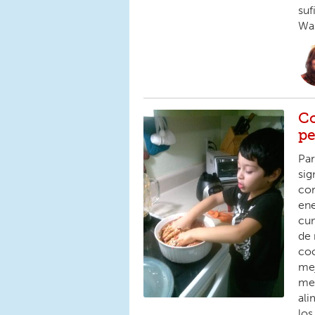
suf
Was
Co
p
Par
sig
cor
ene
cum
de 
coc
mej
me 
ali
los