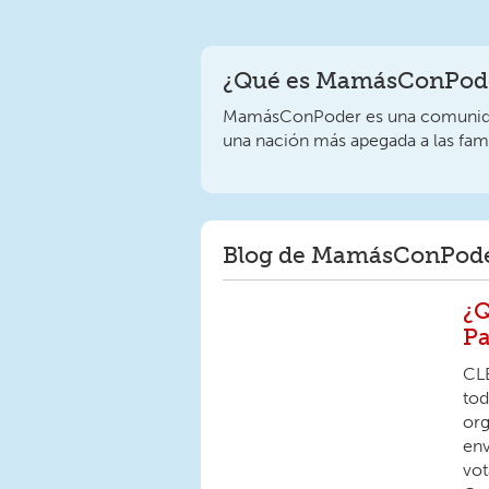
¿Qué es MamásConPode
MamásConPoder es una comunidad
una nación más apegada a las fami
Blog de MamásConPod
¿Q
Pa
CLE
tod
org
env
vot