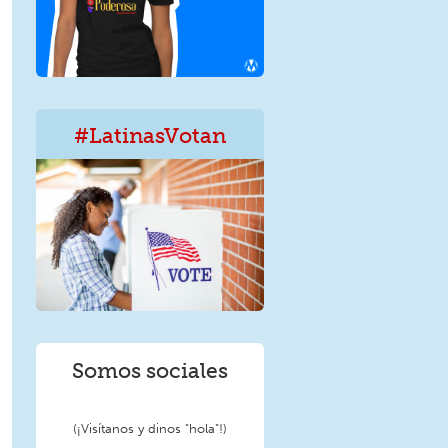
#LatinasVotan
LatinxVotan.png
Somos sociales
(¡Visítanos y dinos "hola"!)