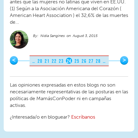
antes que las mujeres no latinas que viven en EE.UU.
(1) Según a la Asociación Americana del Corazón (
American Heart Association ) el 32,6% de las muertes
de...
Nidia Sangines
August 3, 2015
Pages
<
>
…
20
21
22
23
24
25
26
27
28
…
Las opiniones expresadas en estos blogs no son
necesariamente representativas de las posturas en las
políticas de MamásConPoder ni en campañas
activas.
¿Interesada/o en bloguear?
Escríbanos