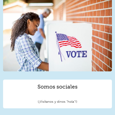
LatinxVotan.png
Somos sociales
(¡Visítanos y dinos "hola"!)