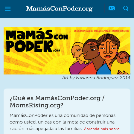
Skip to main content
Skip to main content
MamásConPoder
Art by Favianna Rodriguez 2014
¿Qué es MamásConPoder.org /
MomsRising.org?
MamásConPoder es una comunidad de personas
como usted, unidas con la meta de construir una
nación más apegada a las familias.
Aprenda más sobre