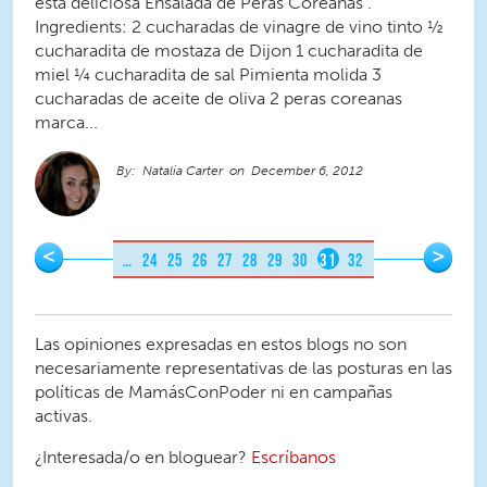
esta deliciosa Ensalada de Peras Coreanas .
Ingredients: 2 cucharadas de vinagre de vino tinto ½
cucharadita de mostaza de Dijon 1 cucharadita de
miel ¼ cucharadita de sal Pimienta molida 3
cucharadas de aceite de oliva 2 peras coreanas
marca...
Natalia Carter
December 6, 2012
Pages
<
>
…
24
25
26
27
28
29
30
31
32
Las opiniones expresadas en estos blogs no son
necesariamente representativas de las posturas en las
políticas de MamásConPoder ni en campañas
activas.
¿Interesada/o en bloguear?
Escríbanos