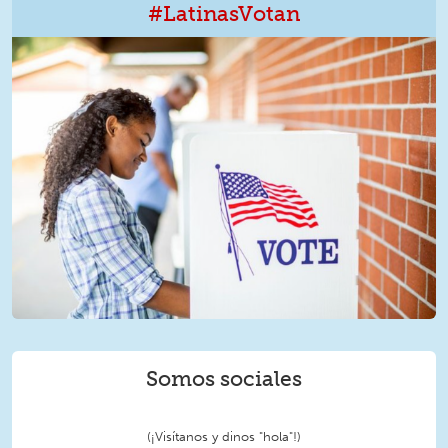
#LatinasVotan
LatinxVotan.png
Somos sociales
(¡Visítanos y dinos "hola"!)