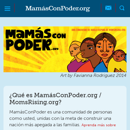
Skip to main content
Skip to main content
MamásConPoder
Art by Favianna Rodriguez 2014
¿Qué es MamásConPoder.org /
MomsRising.org?
MamásConPoder es una comunidad de personas
como usted, unidas con la meta de construir una
nación más apegada a las familias.
Aprenda más sobre